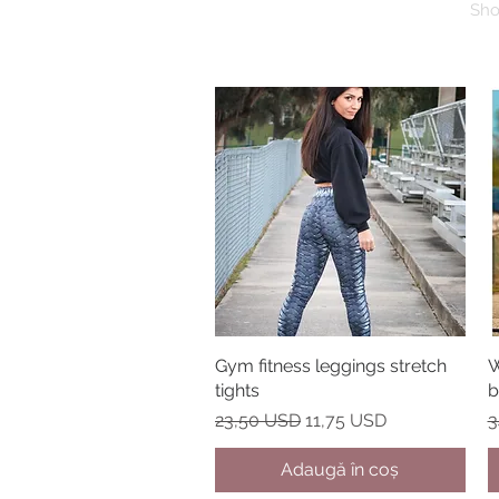
Sh
Gym fitness leggings stretch
Afișare rapidă
W
tights
b
Preț normal
Preț redus
P
23,50 USD
11,75 USD
3
Adaugă în coș