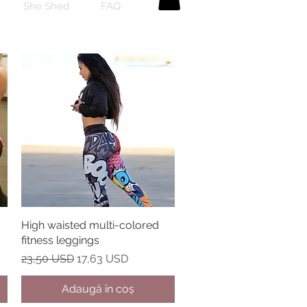
She Shed
FAQ
High waisted multi-colored
Afișare rapidă
fitness leggings
Preț normal
Preț redus
23,50 USD
17,63 USD
Adaugă în coș