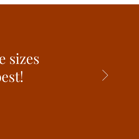
e sizes
est!