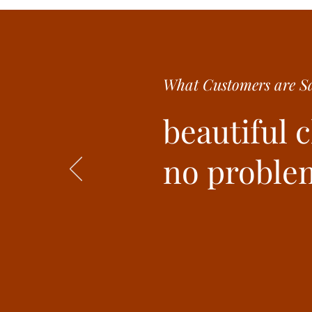
What Customer
s are
Sa
beautiful 
no problem