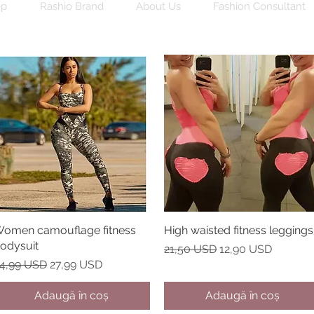
op
Rashio Brand
About Us
Fashion Consultant
omen camouflage fitness
Afișare rapidă
High waisted fitness leggings
Afișare rapidă
odysuit
Preț normal
Preț redus
21,50 USD
12,90 USD
reț normal
Preț redus
4,99 USD
27,99 USD
Adaugă în coș
Adaugă în coș