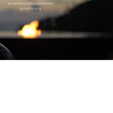
whatistherashiooffashion
@rashio.org