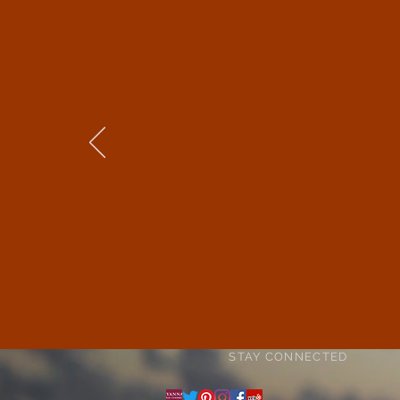
What Customer
s are
Sa
beautiful 
no problem
STAY CONNECTED