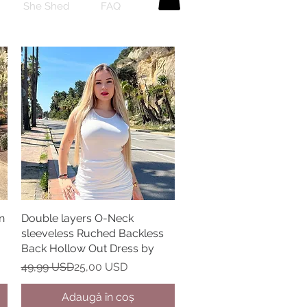
She Shed
FAQ
n
Double layers O-Neck
Afișare rapidă
sleeveless Ruched Backless
Back Hollow Out Dress by
Preț normal
Preț redus
49,99 USD
25,00 USD
Adaugă în coș