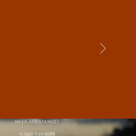
e sizes
est!
NEED ASSISTANCE?
+1 (912)-630-2086