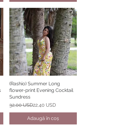
(Rashio) Summer Long
Afișare rapidă
s
flower-print Evening Cocktail
Sundress
Preț normal
Preț redus
32,00 USD
22,40 USD
Adaugă în coș