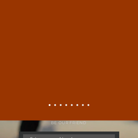
ying
clothes, let me exchang
. the owners are the b
BE OUR FRIEND