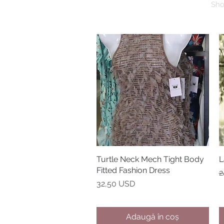
Sh
Turtle Neck Mech Tight Body
Afișare rapidă
L
Fitted Fashion Dress
P
P
2
Preț
32,50 USD
Adaugă în coș