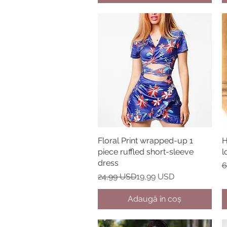
Floral Print wrapped-up 1
Afișare rapidă
H
piece ruffled short-sleeve
l
dress
P
P
6
Preț normal
Preț redus
24,99 USD
19,99 USD
Adaugă în coș