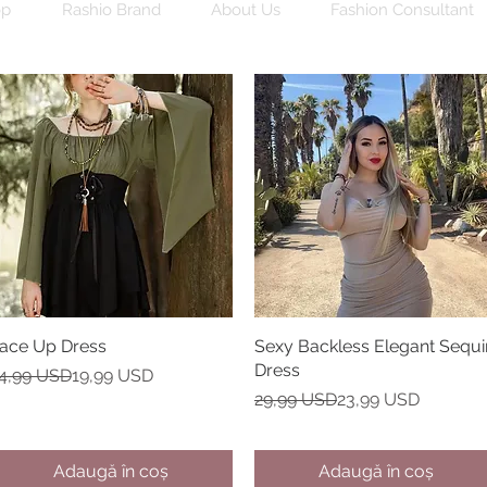
op
Rashio Brand
About Us
Fashion Consultant
ace Up Dress
Afișare rapidă
Sexy Backless Elegant Sequi
Afișare rapidă
Dress
reț normal
reț redus
4,99 USD
19,99 USD
Preț normal
Preț redus
29,99 USD
23,99 USD
Adaugă în coș
Adaugă în coș