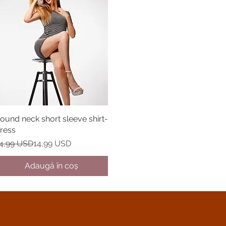
ound neck short sleeve shirt-
Afișare rapidă
ress
reț normal
reț redus
4,99 USD
14,99 USD
Adaugă în coș